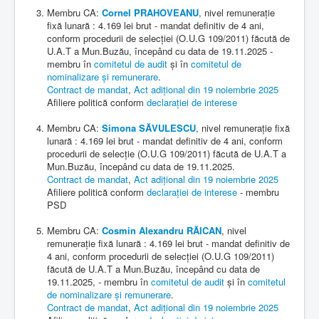
Membru CA:
Cornel PRAHOVEANU
, nivel remunerație
fixă lunară : 4.169 lei brut - mandat definitiv de 4 ani,
conform procedurii de selecției (O.U.G 109/2011) făcută de
U.A.T a Mun.Buzău, începând cu data de 19.11.2025 -
membru în
comitetul de audit
și în
comitetul de
nominalizare și remunerare
.
Contract de mandat
,
Act adițional din 19 noiembrie 2025
Afiliere politică conform
declarației de interese
Membru CA:
Simona SĂVULESCU
, nivel remunerație fixă
lunară : 4.169 lei brut - mandat definitiv de 4 ani, conform
procedurii de selecție (O.U.G 109/2011) făcută de U.A.T a
Mun.Buzău, începând cu data de 19.11.2025.
Contract de mandat
,
Act adițional din 19 noiembrie 2025
Afiliere politică conform
declarației de interese
- membru
PSD
Membru CA:
Cosmin Alexandru RĂICAN
, nivel
remunerație fixă lunară : 4.169 lei brut - mandat definitiv de
4 ani, conform procedurii de selecției (O.U.G 109/2011)
făcută de U.A.T a Mun.Buzău, începând cu data de
19.11.2025, - membru în
comitetul de audit
și în
comitetul
de nominalizare și remunerare
.
Contract de mandat
,
Act adițional din 19 noiembrie 2025