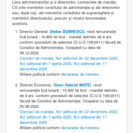
Lista administratorilor şi a directorilor, contractele de mandat,
Informații publice
CV-urile membrilor consiliului de administraţie şi ale directorilor
sau, după caz, ale membrilor consiliului de supraveghere şi
Plata online
membrilor directoratului, precum şi nivelul remuneraţiei
acestora.
Contact
Director General:
Ștefan DOBRESCU
, nivel remunerație
fixă lunară : 16.800 lei brut - mandat definitiv de 4 ani,
conform procedurii de selecției (O.U.G 109/2011) făcută de
Consiliul de Administrație, începând cu data de
09.12.2022.
Contract de mandat
,
Act adițional din 22 decembrie 2023
,
Act adițional din 7 aprilie 2025
,
Act adițional din 17
decembrie 2025
Afiliere politică conform
declarației de interese
.
Director Economic:
Giani Gabriel MATEI
, nivel
remunerație fixă lunară : 15.600 lei brut - mandat definitiv
de 4 ani, conform procedurii de selecției (O.U.G 109/2011)
făcută de Consiliul de Administrație, începând cu data de
25.08.2022.
Contract de mandat
,
Act adițional din 22 decembrie 2023
,
Act adițional din 7 aprilie 2025
,
Act adițional din 17
decembrie 2025
Afiliere politică conform
declarației de interese
.